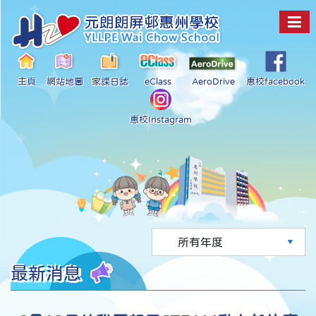
主頁
網站地圖
家課日誌
eClass
AeroDrive
惠校facebook
惠校Instagram
最新消息