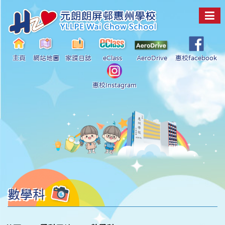
主頁
網站地圖
家課日誌
eClass
AeroDrive
惠校facebook
惠校Instagram
數學科