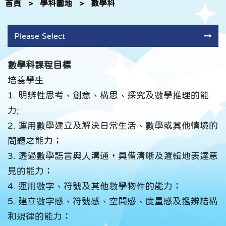
首頁
>
學科園地
>
數學科
Please Select
數學科課程目標
培養學生
1. 明辨性思考、創意、構思、探究及數學推理的能
力;
2. 運用數學建立及解決日常生活、數學或其他情境的
問題之能力；
3. 透過數學語言與人溝通，具備清晰及邏輯地表達意
見的能力；
4. 運用數字、符號及其他數學物件的能力；
5. 建立數字感、符號感、空間感、度量感及鑑辨結構
和規律的能力；