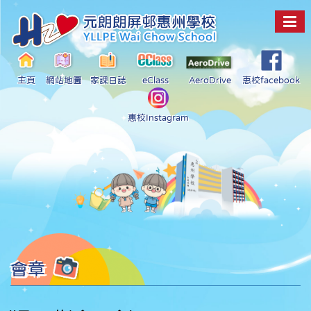
主頁
網站地圖
家課日誌
eClass
AeroDrive
惠校facebook
惠校Instagram
會章