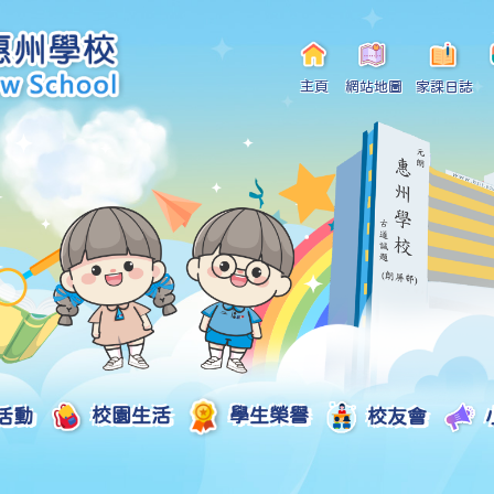
主頁
網站地圖
家課日誌
活動
校園生活
學生榮譽
校友會
小一自行分配學位申請/註冊須知
Curriculum