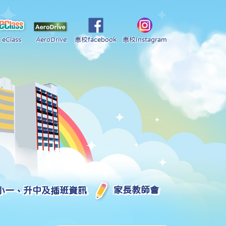
eClass
AeroDrive
惠校facebook
惠校Instagram
小一、升中及插班資訊
家長教師會
2025-2026 中學學位分配部分結果