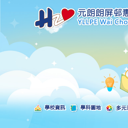
學校資訊
學科園地
多元
學校發展津貼計劃及報告
校本課後學習支援津貼計劃及報告
全方位學習津貼計劃及報告
學生活動支援津貼計劃及報告
姊妹學校交流津貼計劃及報告
推廣中華文化體驗活動一筆過津貼計劃
一筆過家長教育津貼計劃及報告
一筆過校園好精神津貼計劃及報告
加強支援非華語學生的中文學與教額外撥款計劃及報告
家長學生好精神一筆過校園津貼計劃
支援學校推動校園體育氛圍及MVPA一筆過津貼計劃
支援開設小學科學科的一筆過津貼計劃
國家安全教育相關措施的工作計劃及報告
「全校參與」模式融合教育的政策、資源及支援措施」
推廣自主語文學習（英文）一筆過津貼計劃
2025-2026年度「推廣自主語文學習（普通話）一筆過津貼計劃」
School-Based 
精彩及多元化的視藝活動
教師專業發展及對外分享