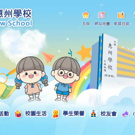
主頁
網站地圖
家課日誌
活動
校園生活
學生榮譽
校友會
小一自行分配學位申請/註冊須知
Curriculum