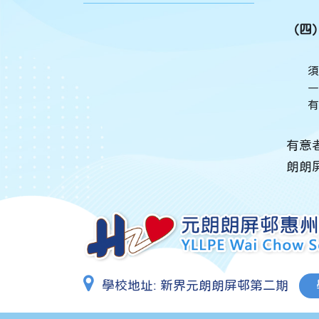
（四
須
一
有
有意者
朗朗
學校地址:
新界元朗朗屏邨第二期