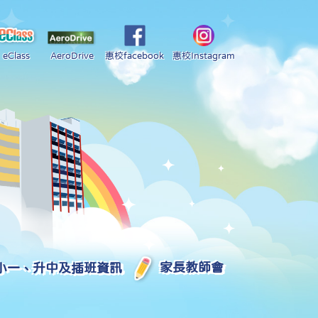
eClass
AeroDrive
惠校facebook
惠校Instagram
小一、升中及插班資訊
家長教師會
2025-2026 中學學位分配部分結果