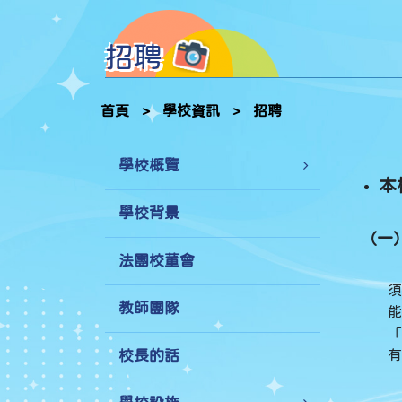
招聘
首頁
>
學校資訊
>
招聘
學校概覽
本
學校背景
（一）
法團校董會
須
教師團隊
能
「
有
校長的話