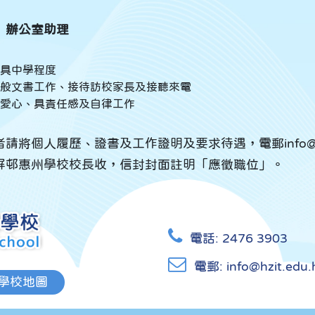
）
辦公室助理
具中學程度
般文書工作、接待訪校家長及接聽來電
愛心、具責任感及自律工作
請將個人履歷、證書及工作證明及要求待遇，電郵info@hz
屏邨惠州學校校長收，信封封面註明「應徵職位」。
電話:
2476 3903
電郵:
info@hzit.edu.
學校地圖