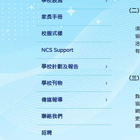
學校設施
（二
家長手冊
須
校服式樣
協
活
NCS Support
有
學校計劃及報告
（三
學校刊物
負
傳媒報導
協
網
聯絡我們
更
網
招聘