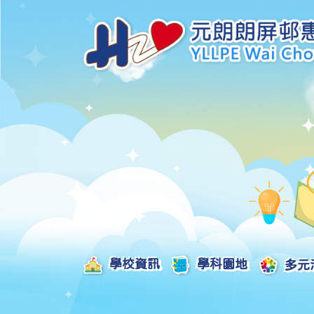
學校資訊
學科園地
多元
學校發展津貼計劃及報告
校本課後學習支援津貼計劃及報告
全方位學習津貼計劃及報告
學生活動支援津貼計劃及報告
姊妹學校交流津貼計劃及報告
推廣中華文化體驗活動一筆過津貼計劃
一筆過家長教育津貼計劃及報告
一筆過校園好精神津貼計劃及報告
加強支援非華語學生的中文學與教額外撥款計劃及報告
家長學生好精神一筆過校園津貼計劃
支援學校推動校園體育氛圍及MVPA一筆過津貼計劃
支援開設小學科學科的一筆過津貼計劃
國家安全教育相關措施的工作計劃及報告
「全校參與」模式融合教育的政策、資源及支援措施」
推廣自主語文學習（英文）一筆過津貼計劃
2025-2026年度「推廣自主語文學習（普通話）一筆過津貼計劃」
School-Based 
精彩及多元化的視藝活動
教師專業發展及對外分享