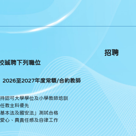
招聘
校誠聘下列職位
2026至2027年度常額/合約教師
持認可大學學位及小學教師培訓
任教主科優先
基本法及國安法」測試合格
愛心、具責任感及自律工作