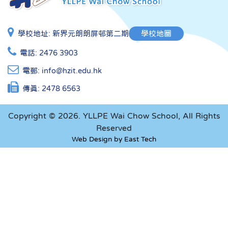
學校地址:
新界元朗朗屏邨第二期
學校地圖
電話:
2476 3903
電郵:
info@hzit.edu.hk
傳真:
2478 6563
Copyright © 2026. YLLPE Wai Chow School, All Rights
Reserved
Web Design
by
East Tech