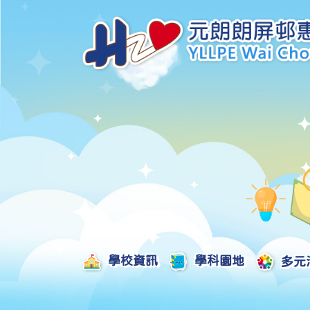
學校資訊
學科園地
多元
學校發展津貼計劃及報告
校本課後學習支援津貼計劃及報告
全方位學習津貼計劃及報告
學生活動支援津貼計劃及報告
姊妹學校交流津貼計劃及報告
推廣中華文化體驗活動一筆過津貼計劃
一筆過家長教育津貼計劃及報告
一筆過校園好精神津貼計劃及報告
加強支援非華語學生的中文學與教額外撥款計劃及報告
家長學生好精神一筆過校園津貼計劃
支援學校推動校園體育氛圍及MVPA一筆過津貼計劃
支援開設小學科學科的一筆過津貼計劃
國家安全教育相關措施的工作計劃及報告
「全校參與」模式融合教育的政策、資源及支援措施」
推廣自主語文學習（英文）一筆過津貼計劃
2025-2026年度「推廣自主語文學習（普通話）一筆過津貼計劃」
School-Based 
精彩及多元化的視藝活動
教師專業發展及對外分享