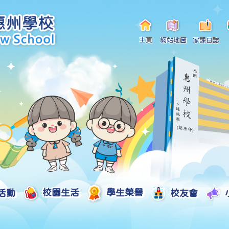
主頁
網站地圖
家課日誌
活動
校園生活
學生榮譽
校友會
小一自行分配學位申請/註冊須知
Curriculum