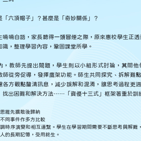
是「六頂帽子」？甚麼是「奇妙關係」？
生喃喃自語，家長聽得一頭冒煙之際，原來惠校學生正透過
知識，整理學習內容，鞏固課堂所學。
內，教師先提出問題，學生則以小組形式討論，其間他
教師從旁促導，發揮鷹架功能。師生共同探究、拆解難
慮各方觀點釐清訊息，減少誤解和混淆，讓思考過程更
」找出困難和解決方法……「資優十三式」框架著重於訓
思維先擴散後歸納
不同事件作多方比較
強調時序演變和相互連繫。學生在學習期間需要不斷思考與解難
人的長期記憶，受用終生。