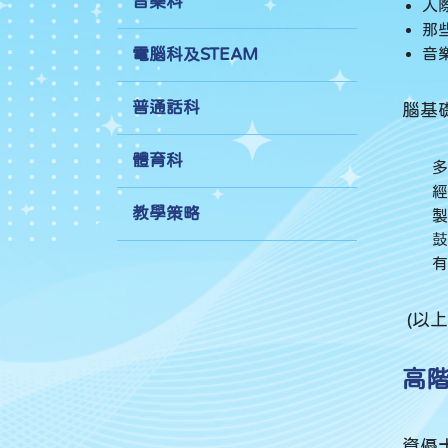
音樂科
人
那
音
電腦科及STEAM
普通話科
腦基
體育科
多
經
教學策略
製
鼓
有
(以
高階思
資優