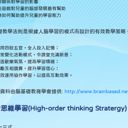
際關係對學習的影響
些遊戲對兒童的腦部發展最有幫助
樂如何幫助提升兒童的學習能力
礎教學法則是根據人腦學習的模式而設計的有效教學策略
用四肢五官，全人投入記憶；
常變化活動模式，令課堂充滿新意；
造歡樂氣氛，提高學習情緒；
勵互相讚賞，提升學習信心；
效運用協作學習，以提高互動效果。
上資料由腦基礎教育學會提供:
http://www.brainbased.ne
維學習(High-order thinking Stratergy​)
十三式