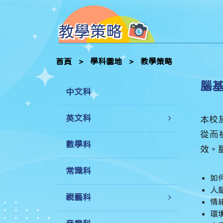
教學策略
首頁
>
學科園地
>
教學策略
腦基礎
中文科
英文科
本校
從而
數學科
效。
常識科
如
人
視藝科
情
環