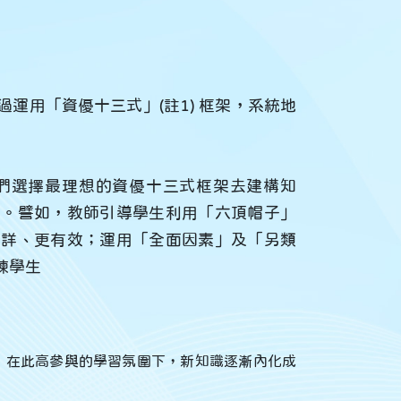
運用「資優十三式」(註1) 框架，系統地
們選擇最理想的資優十三式框架去建構知
點。譬如，教師引導學生利用「六頂帽子」
週詳、更有效；運用「全面因素」及「另類
練學生
，在此高參與的學習氛圍下，新知識逐漸內化成