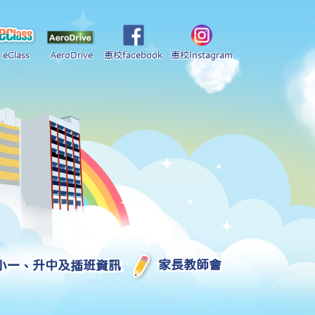
eClass
AeroDrive
惠校facebook
惠校Instagram
小一、升中及插班資訊
家長教師會
2025-2026 中學學位分配部分結果