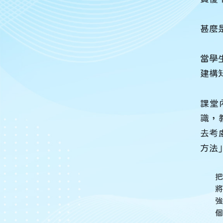
甚麼
當學
建構
課堂
識，
去考
方法
把
將
個