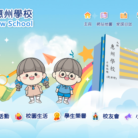
主頁
網站地圖
家課日誌
活動
校園生活
學生榮譽
校友會
小一自行分配學位申請/註冊須知
Curriculum