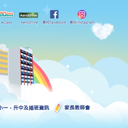
eClass
AeroDrive
惠校facebook
惠校Instagram
小一、升中及插班資訊
家長教師會
2025-2026 中學學位分配部分結果