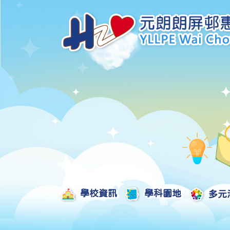
學校資訊
學科園地
多元
學校發展津貼計劃及報告
校本課後學習支援津貼計劃及報告
全方位學習津貼計劃及報告
學生活動支援津貼計劃及報告
姊妹學校交流津貼計劃及報告
推廣中華文化體驗活動一筆過津貼計劃
一筆過家長教育津貼計劃及報告
一筆過校園好精神津貼計劃及報告
加強支援非華語學生的中文學與教額外撥款計劃及報告
家長學生好精神一筆過校園津貼計劃
支援學校推動校園體育氛圍及MVPA一筆過津貼計劃
支援開設小學科學科的一筆過津貼計劃
國家安全教育相關措施的工作計劃及報告
「全校參與」模式融合教育的政策、資源及支援措施」
推廣自主語文學習（英文）一筆過津貼計劃
2025-2026年度「推廣自主語文學習（普通話）一筆過津貼計劃」
School-Based 
精彩及多元化的視藝活動
教師專業發展及對外分享