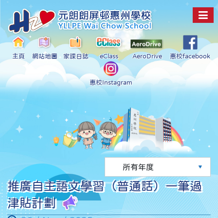
主頁
網站地圖
家課日誌
eClass
AeroDrive
惠校facebook
惠校Instagram
推廣自主語文學習（普通話）一筆過
津貼計劃