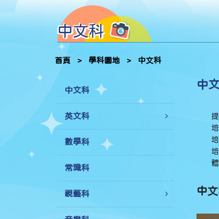
中文科
首頁
>
學科園地
>
中文科
中
中文科
英文科
提
培
培
數學科
培
體
常識科
中文
視藝科