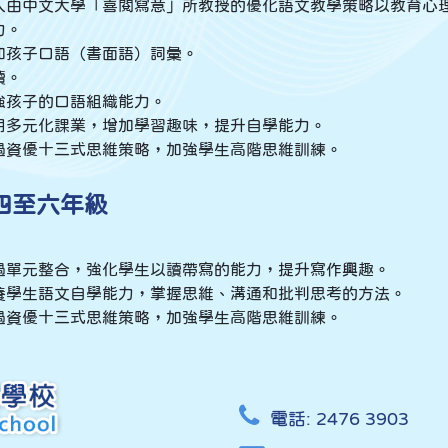
入由中文大學「喜閱寫意」所教授的優化語文教學策略以教育心
力。
加孩子口語（書面語）詞彙。
讀。
強孩子的口語組織能力。
用多元化課業，增加學習趣味，提升自學能力。
過資優十三式思維策略，加強學生高階思維訓練。
 四至六年級
過單元整合，強化學生以讀帶寫的能力，提升寫作興趣。
養學生語文自學能力，掌握思維、溝通和批判思考的方法。
過資優十三式思維策略，加強學生高階思維訓練。
電話:
2476 3903