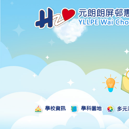
學校資訊
學科園地
多元
學校發展津貼計劃及報告
校本課後學習支援津貼計劃及報告
全方位學習津貼計劃及報告
學生活動支援津貼計劃及報告
姊妹學校交流津貼計劃及報告
推廣中華文化體驗活動一筆過津貼計劃
一筆過家長教育津貼計劃及報告
一筆過校園好精神津貼計劃及報告
加強支援非華語學生的中文學與教額外撥款計劃及報告
家長學生好精神一筆過校園津貼計劃
支援學校推動校園體育氛圍及MVPA一筆過津貼計劃
支援開設小學科學科的一筆過津貼計劃
國家安全教育相關措施的工作計劃及報告
「全校參與」模式融合教育的政策、資源及支援措施」
推廣自主語文學習（英文）一筆過津貼計劃
2025-2026年度「推廣自主語文學習（普通話）一筆過津貼計劃」
School-Based 
精彩及多元化的視藝活動
教師專業發展及對外分享