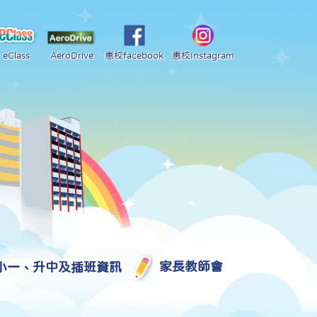
eClass
AeroDrive
惠校facebook
惠校Instagram
小一、升中及插班資訊
家長教師會
2025-2026 中學學位分配部分結果