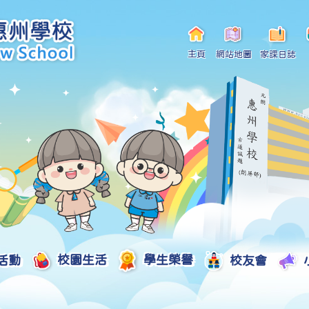
主頁
網站地圖
家課日誌
活動
校園生活
學生榮譽
校友會
小一自行分配學位申請/註冊須知
Curriculum