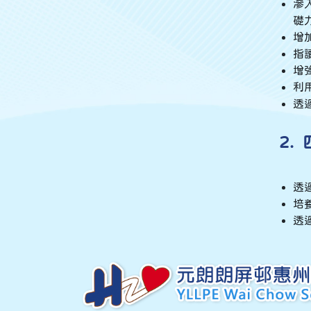
滲
礎
增
指
增
利
透
2.
透
培
透