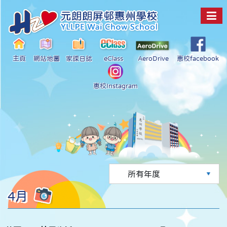
主頁
網站地圖
家課日誌
eClass
AeroDrive
惠校facebook
惠校Instagram
4月