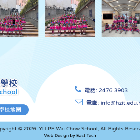
電話:
2476 3903
電郵:
info@hzit.edu.
學校地圖
pyright © 2026. YLLPE Wai Chow School, All Rights Reser
Web Design
by
East Tech