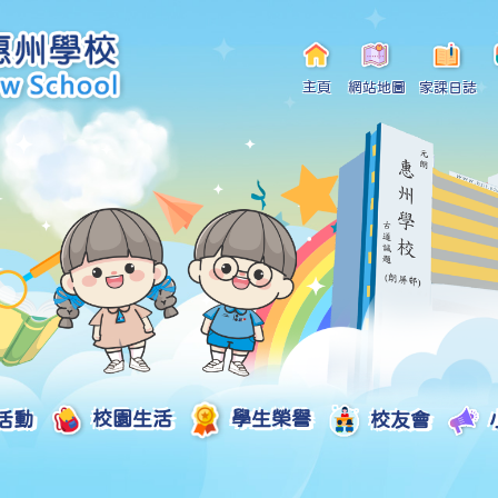
主頁
網站地圖
家課日誌
活動
校園生活
學生榮譽
校友會
小一自行分配學位申請/註冊須知
Curriculum