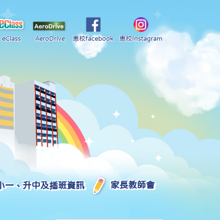
eClass
AeroDrive
惠校facebook
惠校Instagram
小一、升中及插班資訊
家長教師會
2025-2026 中學學位分配部分結果