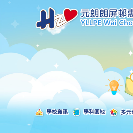
學校資訊
學科園地
多元
學校發展津貼計劃及報告
校本課後學習支援津貼計劃及報告
全方位學習津貼計劃及報告
學生活動支援津貼計劃及報告
姊妹學校交流津貼計劃及報告
推廣中華文化體驗活動一筆過津貼計劃
一筆過家長教育津貼計劃及報告
一筆過校園好精神津貼計劃及報告
加強支援非華語學生的中文學與教額外撥款計劃及報告
家長學生好精神一筆過校園津貼計劃
支援學校推動校園體育氛圍及MVPA一筆過津貼計劃
支援開設小學科學科的一筆過津貼計劃
國家安全教育相關措施的工作計劃及報告
「全校參與」模式融合教育的政策、資源及支援措施」
推廣自主語文學習（英文）一筆過津貼計劃
2025-2026年度「推廣自主語文學習（普通話）一筆過津貼計劃」
School-Based 
精彩及多元化的視藝活動
教師專業發展及對外分享