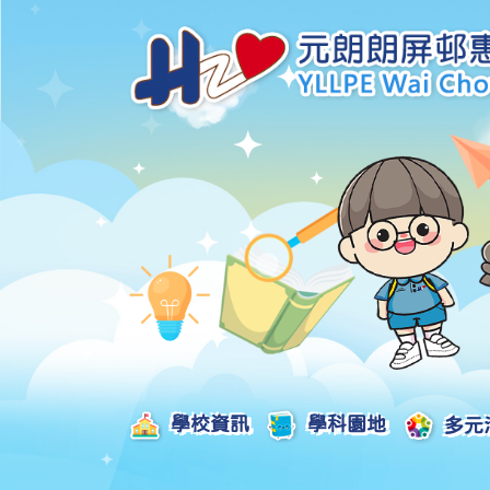
學校資訊
學科園地
多元
學校發展津貼計劃及報告
校本課後學習支援津貼計劃及報告
全方位學習津貼計劃及報告
學生活動支援津貼計劃及報告
姊妹學校交流津貼計劃及報告
推廣中華文化體驗活動一筆過津貼計劃
一筆過家長教育津貼計劃及報告
一筆過校園好精神津貼計劃及報告
加強支援非華語學生的中文學與教額外撥款計劃及報告
家長學生好精神一筆過校園津貼計劃
支援學校推動校園體育氛圍及MVPA一筆過津貼計劃
支援開設小學科學科的一筆過津貼計劃
國家安全教育相關措施的工作計劃及報告
「全校參與」模式融合教育的政策、資源及支援措施」
推廣自主語文學習（英文）一筆過津貼計劃
2025-2026年度「推廣自主語文學習（普通話）一筆過津貼計劃」
School-Based 
精彩及多元化的視藝活動
教師專業發展及對外分享