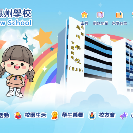
主頁
網站地圖
家課日誌
活動
校園生活
學生榮譽
校友會
小一自行分配學位申請/註冊須知
Curriculum