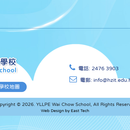
電話:
2476 3903
電郵:
info@hzit.edu.
學校地圖
pyright © 2026. YLLPE Wai Chow School, All Rights Reser
Web Design
by
East Tech