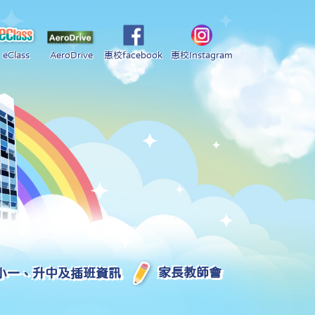
eClass
AeroDrive
惠校facebook
惠校Instagram
小一、升中及插班資訊
家長教師會
2025-2026 中學學位分配部分結果