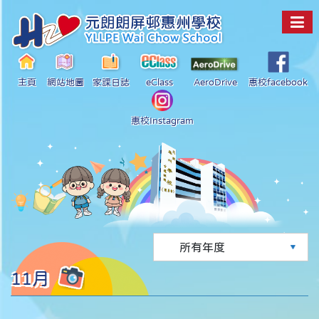
主頁
網站地圖
家課日誌
eClass
AeroDrive
惠校facebook
惠校Instagram
11月