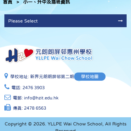
首頁
>
小一、升中及插班資訊
Please Select
學校地址:
新界元朗朗屏邨第二期
學校地圖
電話:
2476 3903
電郵:
info@hzit.edu.hk
傳真:
2478 6563
Copyright © 2026. YLLPE Wai Chow School, All Rights
Reserved