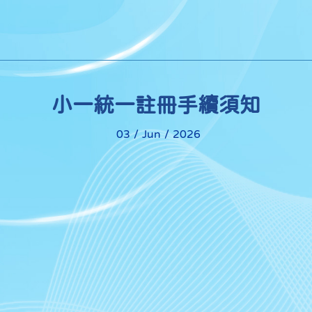
小一統一註冊手續須知
03 / Jun / 2026