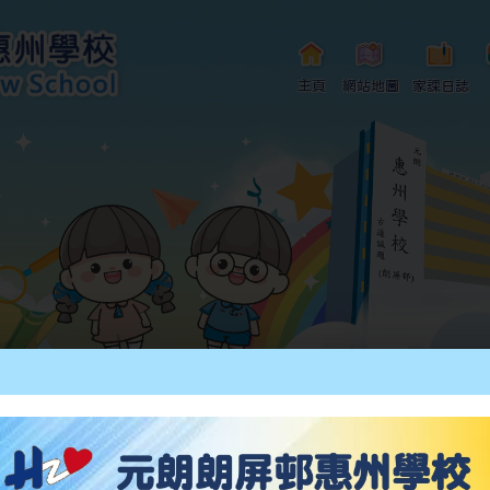
主頁
網站地圖
家課日誌
活動
校園生活
學生榮譽
校友會
小一自行分配學位申請/註冊須知
Curriculum