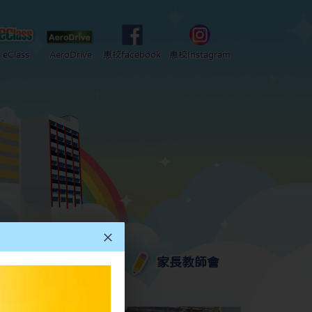
eClass
AeroDrive
惠校facebook
惠校Instagram
小一、升中及插班資訊
家長教師會
2025-2026 中學學位分配部分結果