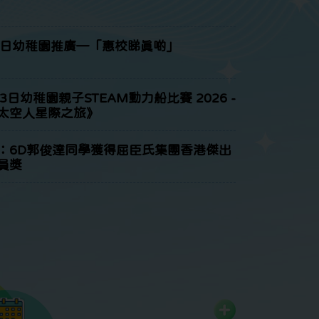
2日幼稚園推廣—「惠校睇真啲」
13日幼稚園親子STEAM動力船比賽 2026 -
太空人星際之旅》
：6D郭俊達同學獲得屈臣氏集團香港傑出
員獎