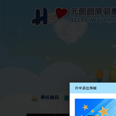
升中派位海報
學校資訊
學科園地
多元
學校發展津貼計劃及報告
校本課後學習支援津貼計劃及報告
全方位學習津貼計劃及報告
學生活動支援津貼計劃及報告
姊妹學校交流津貼計劃及報告
推廣中華文化體驗活動一筆過津貼計劃
一筆過家長教育津貼計劃及報告
一筆過校園好精神津貼計劃及報告
加強支援非華語學生的中文學與教額外撥款計劃及報告
家長學生好精神一筆過校園津貼計劃
支援學校推動校園體育氛圍及MVPA一筆過津貼計劃
支援開設小學科學科的一筆過津貼計劃
國家安全教育相關措施的工作計劃及報告
「全校參與」模式融合教育的政策、資源及支援措施」
推廣自主語文學習（英文）一筆過津貼計劃
2025-2026年度「推廣自主語文學習（普通話）一筆過津貼計劃」
School-Based 
精彩及多元化的視藝活動
教師專業發展及對外分享