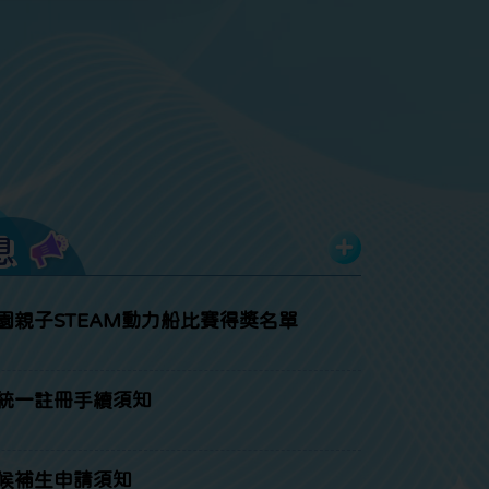
息
園親子STEAM動力船比賽得獎名單
統一註冊手續須知
候補生申請須知