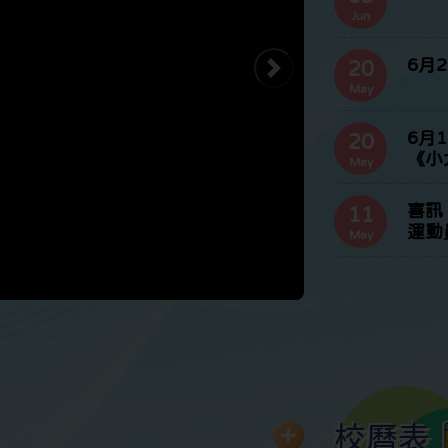
Jun
6月
20
May
6月
20
《小
May
喜訊
11
運動
May
校曆表