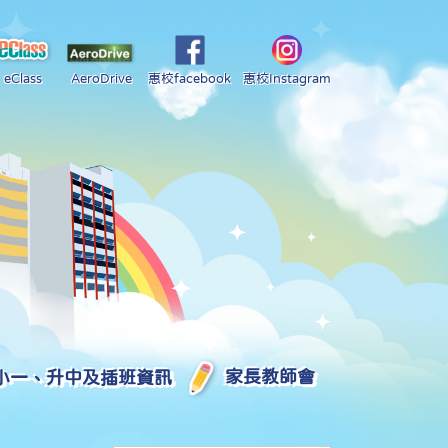
eClass
AeroDrive
惠校facebook
惠校Instagram
小一、升中及插班資訊
家長教師會
2025-2026 中學學位分配部分結果