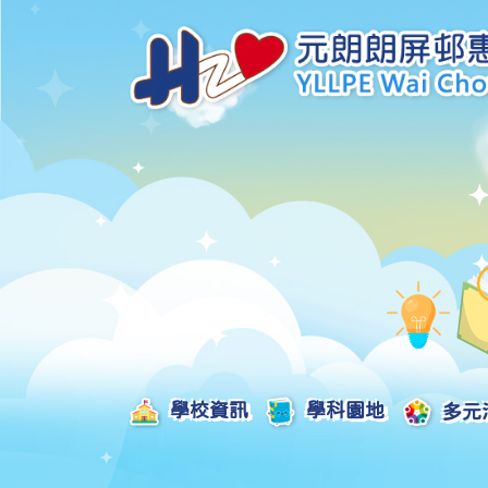
學校資訊
學科園地
多元
學校發展津貼計劃及報告
校本課後學習支援津貼計劃及報告
全方位學習津貼計劃及報告
學生活動支援津貼計劃及報告
姊妹學校交流津貼計劃及報告
推廣中華文化體驗活動一筆過津貼計劃
一筆過家長教育津貼計劃及報告
一筆過校園好精神津貼計劃及報告
加強支援非華語學生的中文學與教額外撥款計劃及報告
家長學生好精神一筆過校園津貼計劃
支援學校推動校園體育氛圍及MVPA一筆過津貼計劃
支援開設小學科學科的一筆過津貼計劃
國家安全教育相關措施的工作計劃及報告
「全校參與」模式融合教育的政策、資源及支援措施」
推廣自主語文學習（英文）一筆過津貼計劃
2025-2026年度「推廣自主語文學習（普通話）一筆過津貼計劃」
School-Based 
精彩及多元化的視藝活動
教師專業發展及對外分享