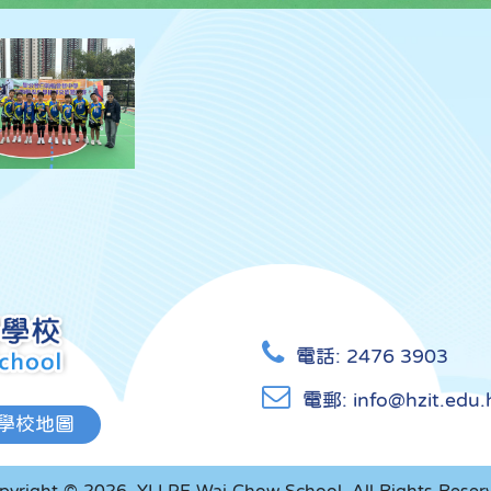
電話:
2476 3903
電郵:
info@hzit.edu.
學校地圖
pyright © 2026. YLLPE Wai Chow School, All Rights Reser