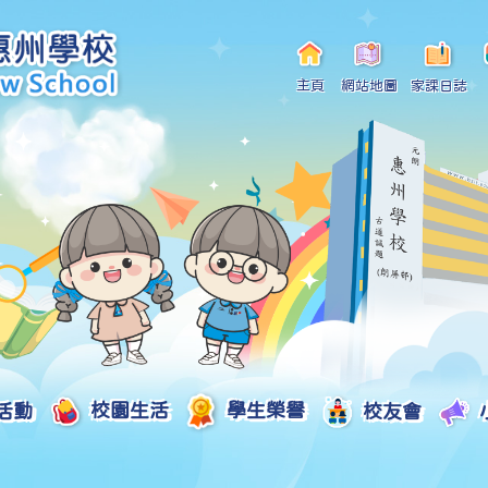
主頁
網站地圖
家課日誌
活動
校園生活
學生榮譽
校友會
小一自行分配學位申請/註冊須知
Curriculum