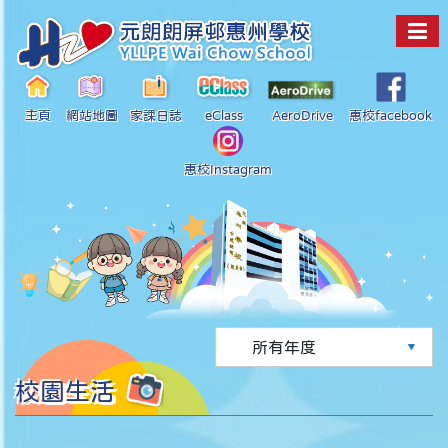
主頁
網站地圖
家課日誌
eClass
AeroDrive
惠校facebook
惠校Instagram
校園生活