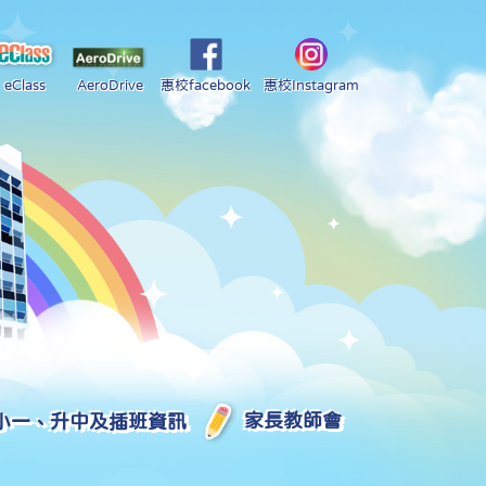
eClass
AeroDrive
惠校facebook
惠校Instagram
小一、升中及插班資訊
家長教師會
2025-2026 中學學位分配部分結果