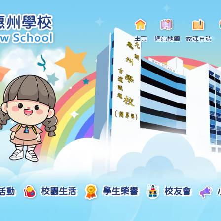
主頁
網站地圖
家課日誌
活動
校園生活
學生榮譽
校友會
小一自行分配學位申請/註冊須知
Curriculum