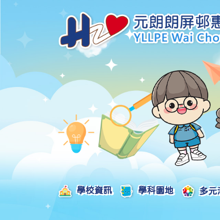
學校資訊
學科園地
多元
學校發展津貼計劃及報告
校本課後學習支援津貼計劃及報告
全方位學習津貼計劃及報告
學生活動支援津貼計劃及報告
姊妹學校交流津貼計劃及報告
推廣中華文化體驗活動一筆過津貼計劃
一筆過家長教育津貼計劃及報告
一筆過校園好精神津貼計劃及報告
加強支援非華語學生的中文學與教額外撥款計劃及報告
家長學生好精神一筆過校園津貼計劃
支援學校推動校園體育氛圍及MVPA一筆過津貼計劃
支援開設小學科學科的一筆過津貼計劃
國家安全教育相關措施的工作計劃及報告
「全校參與」模式融合教育的政策、資源及支援措施」
推廣自主語文學習（英文）一筆過津貼計劃
2025-2026年度「推廣自主語文學習（普通話）一筆過津貼計劃」
School-Based 
精彩及多元化的視藝活動
教師專業發展及對外分享