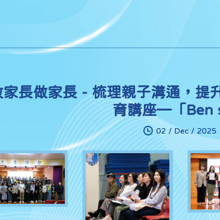
教家長做家長 - 梳理親子溝通，
育講座—「Ben s
02 / Dec / 2025