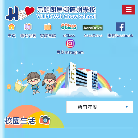
主頁
網站地圖
家課日誌
eClass
AeroDrive
惠校facebook
惠校Instagram
校園生活