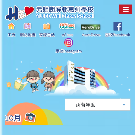
主頁
網站地圖
家課日誌
eClass
AeroDrive
惠校facebook
惠校Instagram
10月