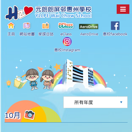
主頁
網站地圖
家課日誌
eClass
AeroDrive
惠校facebook
惠校Instagram
10月