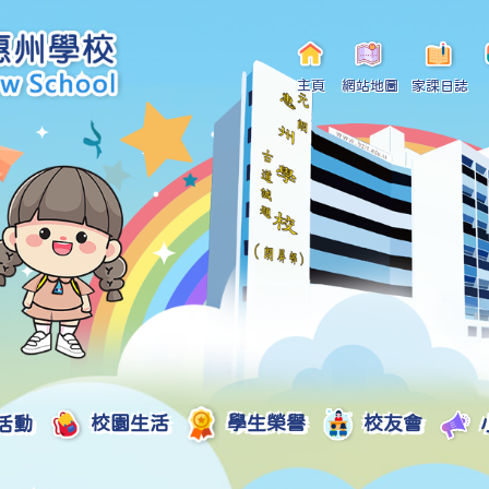
主頁
網站地圖
家課日誌
活動
校園生活
學生榮譽
校友會
小一自行分配學位申請/註冊須知
Curriculum