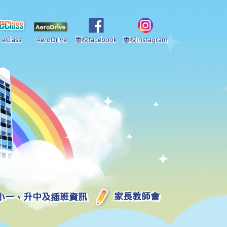
eClass
AeroDrive
惠校facebook
惠校Instagram
小一、升中及插班資訊
家長教師會
2025-2026 中學學位分配部分結果