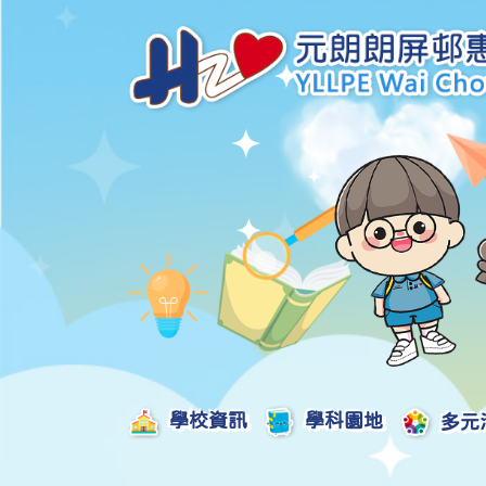
學校資訊
學科園地
多元
學校發展津貼計劃及報告
校本課後學習支援津貼計劃及報告
全方位學習津貼計劃及報告
學生活動支援津貼計劃及報告
姊妹學校交流津貼計劃及報告
推廣中華文化體驗活動一筆過津貼計劃
一筆過家長教育津貼計劃及報告
一筆過校園好精神津貼計劃及報告
加強支援非華語學生的中文學與教額外撥款計劃及報告
家長學生好精神一筆過校園津貼計劃
支援學校推動校園體育氛圍及MVPA一筆過津貼計劃
支援開設小學科學科的一筆過津貼計劃
國家安全教育相關措施的工作計劃及報告
「全校參與」模式融合教育的政策、資源及支援措施」
推廣自主語文學習（英文）一筆過津貼計劃
2025-2026年度「推廣自主語文學習（普通話）一筆過津貼計劃」
School-Based 
精彩及多元化的視藝活動
教師專業發展及對外分享