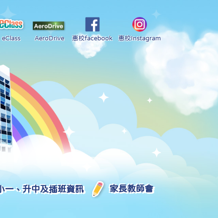
eClass
AeroDrive
惠校facebook
惠校Instagram
小一、升中及插班資訊
家長教師會
2025-2026 中學學位分配部分結果