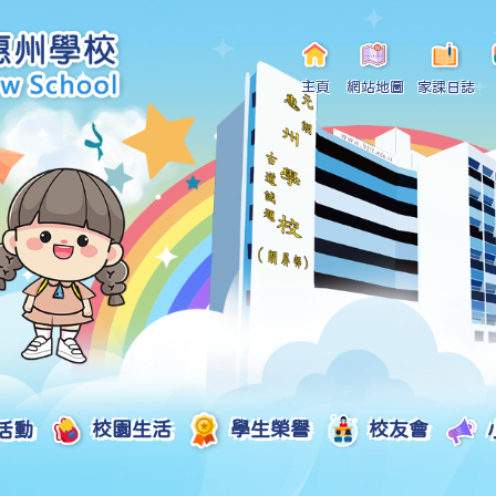
主頁
網站地圖
家課日誌
活動
校園生活
學生榮譽
校友會
小一自行分配學位申請/註冊須知
Curriculum