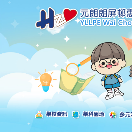
學校資訊
學科園地
多元
學校發展津貼計劃及報告
校本課後學習支援津貼計劃及報告
全方位學習津貼計劃及報告
學生活動支援津貼計劃及報告
姊妹學校交流津貼計劃及報告
推廣中華文化體驗活動一筆過津貼計劃
一筆過家長教育津貼計劃及報告
一筆過校園好精神津貼計劃及報告
加強支援非華語學生的中文學與教額外撥款計劃及報告
家長學生好精神一筆過校園津貼計劃
支援學校推動校園體育氛圍及MVPA一筆過津貼計劃
支援開設小學科學科的一筆過津貼計劃
國家安全教育相關措施的工作計劃及報告
「全校參與」模式融合教育的政策、資源及支援措施」
推廣自主語文學習（英文）一筆過津貼計劃
2025-2026年度「推廣自主語文學習（普通話）一筆過津貼計劃」
School-Based 
精彩及多元化的視藝活動
教師專業發展及對外分享