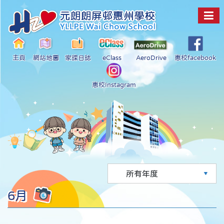
主頁
網站地圖
家課日誌
eClass
AeroDrive
惠校facebook
惠校Instagram
6月