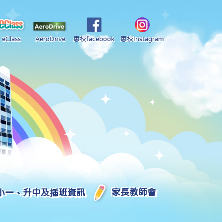
eClass
AeroDrive
惠校facebook
惠校Instagram
小一、升中及插班資訊
家長教師會
2025-2026 中學學位分配部分結果