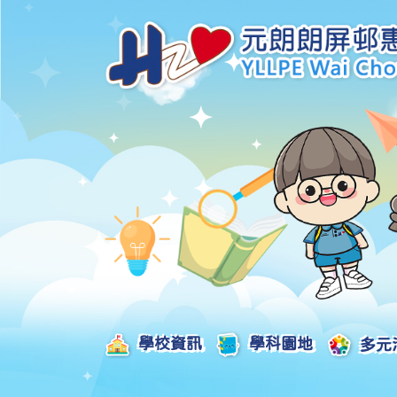
學校資訊
學科園地
多元
學校發展津貼計劃及報告
校本課後學習支援津貼計劃及報告
全方位學習津貼計劃及報告
學生活動支援津貼計劃及報告
姊妹學校交流津貼計劃及報告
推廣中華文化體驗活動一筆過津貼計劃
一筆過家長教育津貼計劃及報告
一筆過校園好精神津貼計劃及報告
加強支援非華語學生的中文學與教額外撥款計劃及報告
家長學生好精神一筆過校園津貼計劃
支援學校推動校園體育氛圍及MVPA一筆過津貼計劃
支援開設小學科學科的一筆過津貼計劃
國家安全教育相關措施的工作計劃及報告
「全校參與」模式融合教育的政策、資源及支援措施」
推廣自主語文學習（英文）一筆過津貼計劃
2025-2026年度「推廣自主語文學習（普通話）一筆過津貼計劃」
School-Based 
精彩及多元化的視藝活動
教師專業發展及對外分享