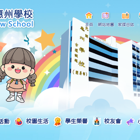
主頁
網站地圖
家課日誌
活動
校園生活
學生榮譽
校友會
小一自行分配學位申請/註冊須知
Curriculum