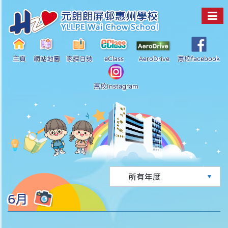
主頁
網站地圖
家課日誌
eClass
AeroDrive
惠校facebook
惠校Instagram
6月