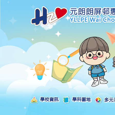
學校資訊
學科園地
多元
學校發展津貼計劃及報告
校本課後學習支援津貼計劃及報告
全方位學習津貼計劃及報告
學生活動支援津貼計劃及報告
姊妹學校交流津貼計劃及報告
推廣中華文化體驗活動一筆過津貼計劃
一筆過家長教育津貼計劃及報告
一筆過校園好精神津貼計劃及報告
加強支援非華語學生的中文學與教額外撥款計劃及報告
家長學生好精神一筆過校園津貼計劃
支援學校推動校園體育氛圍及MVPA一筆過津貼計劃
支援開設小學科學科的一筆過津貼計劃
國家安全教育相關措施的工作計劃及報告
「全校參與」模式融合教育的政策、資源及支援措施」
推廣自主語文學習（英文）一筆過津貼計劃
2025-2026年度「推廣自主語文學習（普通話）一筆過津貼計劃」
School-Based 
精彩及多元化的視藝活動
教師專業發展及對外分享