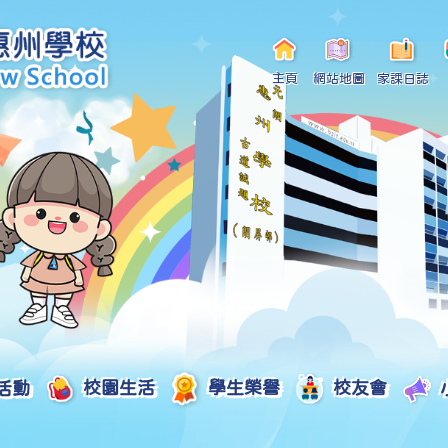
主頁
網站地圖
家課日誌
活動
校園生活
學生榮譽
校友會
小一自行分配學位申請/註冊須知
Curriculum