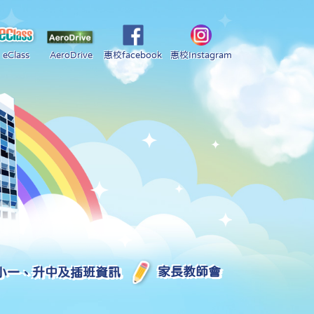
eClass
AeroDrive
惠校facebook
惠校Instagram
小一、升中及插班資訊
家長教師會
2025-2026 中學學位分配部分結果